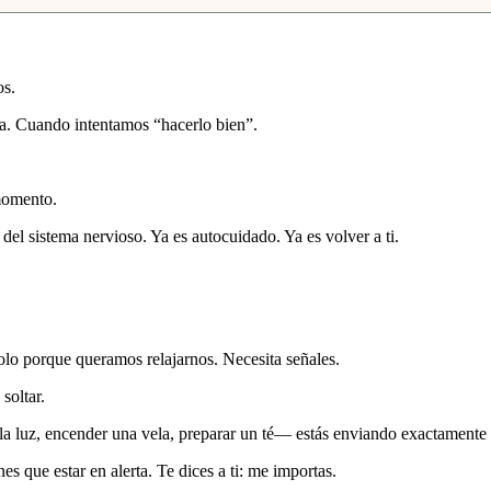
os.
ta. Cuando intentamos “hacerlo bien”.
momento.
l sistema nervioso. Ya es autocuidado. Ya es volver a ti.
olo porque queramos relajarnos. Necesita señales.
soltar.
la luz, encender una vela, preparar un té— estás enviando exactamente 
es que estar en alerta. Te dices a ti: me importas.