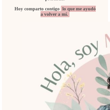
Hoy comparto contigo
lo que me ayudó
a volver a mí.