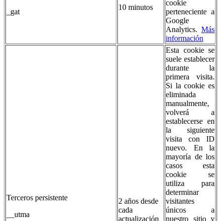
cookie
10 minutos
_gat
perteneciente a
Google
Analytics.
Más
información
Esta cookie se
suele establecer
durante la
primera visita.
Si la cookie es
eliminada
manualmente,
volverá a
establecerse en
la siguiente
visita con ID
nuevo. En la
mayoría de los
casos esta
cookie se
utiliza para
determinar
Terceros persistente
2 años desde
visitantes
cada
únicos a
__utma
actualización
nuestro sitio y