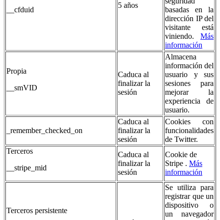
seguridad
5 años
__cfduid
basadas en la
dirección IP del
visitante está
viniendo.
Más
información
Almacena
información del
Propia
Caduca al
usuario y sus
finalizar la
sesiones para
__smVID
sesión
mejorar la
experiencia de
usuario.
Caduca al
Cookies con
_remember_checked_on
finalizar la
funcionalidades
sesión
de Twitter.
Terceros
Caduca al
Cookie de
finalizar la
Stripe .
Más
__stripe_mid
sesión
información
Se utiliza para
registrar que un
dispositivo o
Terceros persistente
un navegador