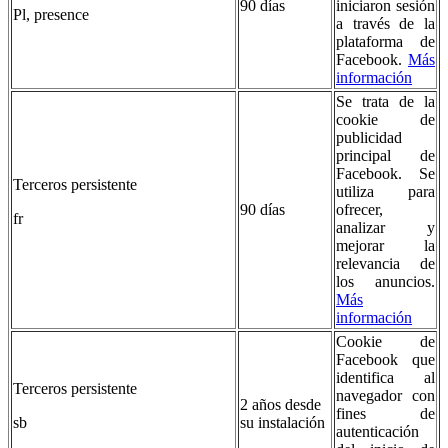
90 días
iniciaron sesión
Pl, presence
a través de la
plataforma de
Facebook.
Más
información
Se trata de la
cookie de
publicidad
principal de
Facebook. Se
Terceros persistente
utiliza para
90 días
ofrecer,
fr
analizar y
mejorar la
relevancia de
los anuncios.
Más
información
Cookie de
Facebook que
identifica al
Terceros persistente
navegador con
2 años desde
fines de
sb
su instalación
autenticación