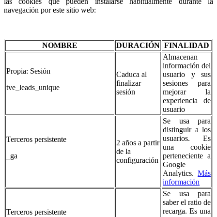
las cookies que pueden instalarse habitualmente durante la
navegación por este sitio web:
NOMBRE
DURACIÓN
FINALIDAD
Almacenan
información del
Propia: Sesión
Caduca al
usuario y sus
finalizar
sesiones para
tve_leads_unique
sesión
mejorar la
experiencia de
usuario
Se usa para
distinguir a los
usuarios. Es
Terceros persistente
2 años a partir
una cookie
de la
_ga
perteneciente a
configuración
Google
Analytics.
Más
información
Se usa para
saber el ratio de
recarga. Es una
Terceros persistente